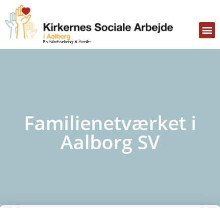
En håndsrækning til
familier
Familienetværket i
Aalborg SV